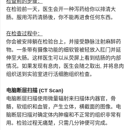
检查前的步骤：
在检验前一天，医生会开一种泻药给你以排清大
肠。服用泻药清肠後，你不能再进食任何东西。
在检查过程中：
你会被安排躺在检验台上，并接受静脉注射麻醉药
物。一条带有摄像功能的细软管被轻放入肛门并延
伸至大肠。这样医生可以从荧屏上看到结肠的内部
情况。如果发现有息肉，医生会随之取出, 并将息肉
组织送到实验室进行活细胞组织检查。
电脑断层扫描 (CT Scan)
电脑断层扫描使用微量辐射来扫描体内器官，骨
骼，软组织和血管，产生立体，横截面的图像。电
脑断层扫描对确定体内肿瘤和不正常的组织非常有
用。检验过程无痛楚，只需几分钟便可完成。