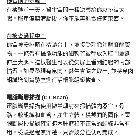
檢查前的步驟：
在檢驗前一天，醫生會開一種瀉藥給你以排清大
腸。服用瀉藥清腸後，你不能再進食任何東西。
在檢查過程中：
你會被安排躺在檢驗台上，並接受靜脈注射麻醉藥
物。一條帶有攝像功能的細軟管被輕放入肛門並延
伸至大腸。這樣醫生可以從熒屏上看到結腸的內部
情況。如果發現有息肉，醫生會隨之取出, 並將息肉
組織送到實驗室進行活細胞組織檢查。
電腦斷層掃描 (CT Scan)
電腦斷層掃描使用微量輻射來掃描體内器官，骨
骼，軟組織和血管，產生立體，橫截面的圖像。電
腦斷層掃描對確定體內腫瘤和不正常的組織非常有
用。檢驗過程無痛楚，只需幾分鐘便可完成。