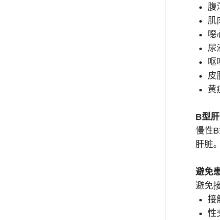
腹
肌
噁
尿
呕
皮
黄
B型
慢性
肝脏
避免
避免
接
性