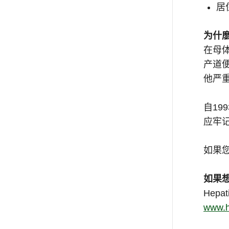
居
为什
在母
产道
他严
自1
应牢
如果
如果
Hepat
www.h