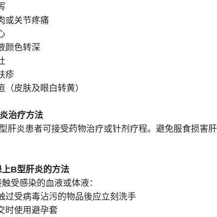
泻
肉或关节疼痛
心
液颜色转深
吐
肤疹
疸（皮肤及眼白转黄）
肝炎治疗方法
B型肝炎患者可接受药物治疗或针剂疗程。避免服食损害
。
患上B型肝炎的方法
接触受感染的血液或体液：
触过受病毒沾污的物品後应立刻洗手
交时使用避孕套