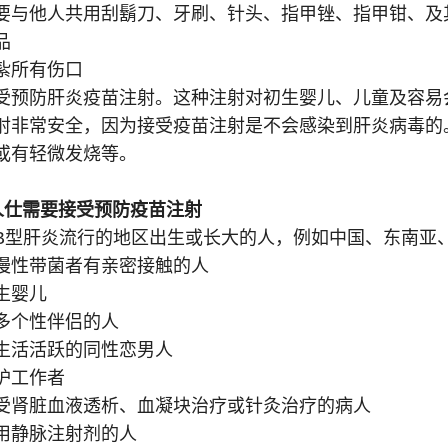
要与他人共用刮鬍刀、牙刷、针头、指甲锉、指甲钳、及
品
紮所有伤口
受预防肝炎疫苗注射。这种注射对初生婴儿、儿童及容易
射非常安全，因为接受疫苗注射是不会感染到肝炎病毒的
或有轻微发烧等。
人仕需要接受预防疫苗注射
B型肝炎流行的地区出生或长大的人，例如中国、东南亚
慢性带菌者有亲密接触的人
生婴儿
多个性伴侣的人
生活活跃的同性恋男人
护工作者
受肾脏血液透析、血凝块治疗或针灸治疗的病人
用静脉注射剂的人