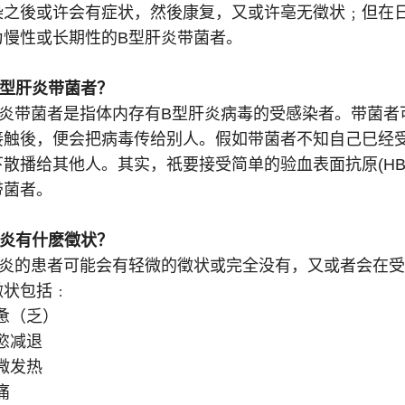
染之後或许会有症状，然後康复，又或许亳无徵状﹔但在
为慢性或长期性的B型肝炎带菌者。
B型肝炎带菌者？
肝炎带菌者是指体内存有B型肝炎病毒的受感染者。带菌者
接触後，便会把病毒传给别人。假如带菌者不知自己巳经
散播给其他人。其实，祇要接受简单的验血表面抗原(HB
带菌者。
肝炎有什麽徵状？
肝炎的患者可能会有轻微的徵状或完全没有，又或者会在
徵状包括﹕
惫（乏）
慾减退
微发热
痛