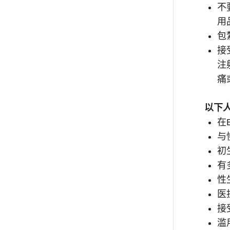
不
用
包
接
注
痛
以下
在
与
初
有
性
医
接
滥