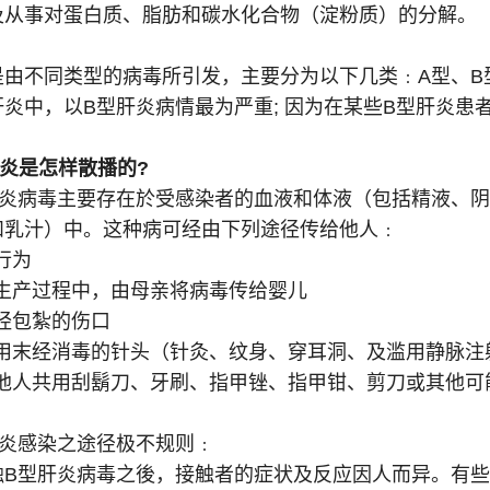
及从事对蛋白质、脂肪和碳水化合物（淀粉质）的分解。
是由不同类型的病毒所引发，主要分为以下几类﹕A型、B
肝炎中，以B型肝炎病情最为严重; 因为在某些B型肝炎患
肝炎是怎样散播的?
肝炎病毒主要存在於受感染者的血液和体液（包括精液、
和乳汁）中。这种病可经由下列途径传给他人﹕
行为
生产过程中，由母亲将病毒传给婴儿
经包紮的伤口
用末经消毒的针头（针灸、纹身、穿耳洞、及滥用静脉注
他人共用刮鬍刀、牙刷、指甲锉、指甲钳、剪刀或其他可
肝炎感染之途径极不规则﹕
触B型肝炎病毒之後，接触者的症状及反应因人而异。有