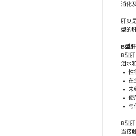
消化
肝炎
型的
B型
B型
泪水
性
在
未
使
与
B型
当接