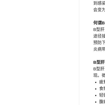
到感
会变
何谓
B型
途径
预防下
炎病
B型
B型
现。
疲
食
轻
腹