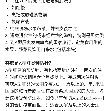
1. 请在以下情况下用肥皂彻底洗手:
如厠後
烹饪或触碰食物前
换尿布後
2. 彻底洗净水果蔬菜，并去皮後才吃
3. 避免进食生的或未经煮熟的海鲜，特别是贝壳类
4. 到A型肝炎发病率高的国家旅行，避免食用生的
水果，蔬菜及饮用自来水 (包括冰块)
甚麽是A型肝炎预防针？
A型肝炎的预防针，有包括两针的注射。两次的注
射时间应该相隔六个月或以上。完成两次注射後，
可获A型肝炎的长期免疫力。一嵗以上的儿童, 来往
国际的旅行者或居住在高感染风险国家的人仕，均
建议接受预防注射。如今已有预防A型及B型两种肝
炎的合併疫苗面世。只适合18岁及以上的人士注