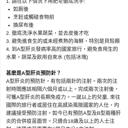
1. 請在以下情況下用肥皂徹底洗手:
如厠後
烹飪或觸碰食物前
換尿布後
2. 徹底洗淨水果蔬菜，並去皮後才吃
3. 避免進食生的或未經煮熟的海鮮，特別是貝殼類
4. 到A型肝炎發病率高的國家旅行，避免食用生的
水果，蔬菜及飲用自來水 (包括冰塊)
甚麽是A型肝炎預防針？
A型肝炎的預防針，有包括兩針的注射。兩次的注
射時間應該相隔六個月或以上。完成兩次注射後，
可獲A型肝炎的長期免疫力。一嵗以上的兒童, 來往
國際的旅行者或居住在高感染風險國家的人仕，均
建議接受預防注射。如今已有預防A型及B型兩種肝
炎的合併疫苗面世。只適合18歲及以上的人士注