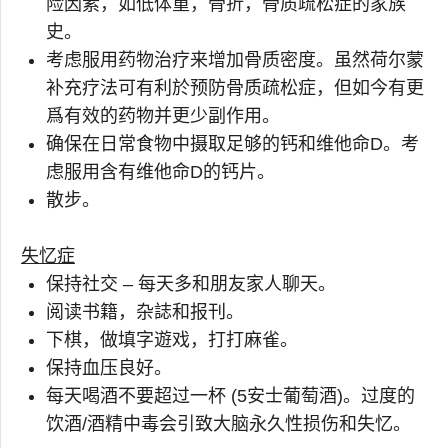
险因素，如低体重，骨折，骨质疏松症的家族
史。
考虑服用药物治疗来增加骨质密度。虽然荷尔蒙
补充疗法可有利於预防骨质疏松症，但如今有更
爲有效的药物并更少副作用。
确保在日常食物中摄取足够的钙和维他命D。考
虑服用含有维他命D的钙片。
散步。
失忆症
保持社交 – 每天多和朋友家人聊天。
阅读书籍，杂誌和报刊。
下棋，做填字遊戏，打打麻雀。
保持血压良好。
每天喝酒不要超过一杯 (5安士葡萄酒)。过度的
饮酒/酒精中毒会引致大脑永久性损伤和失忆。