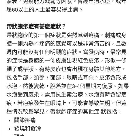
體衰，免疫能力減弱等因素。曾經出過水痘，或年
屆60以上的人士最容易得此病。
帶狀皰疹症有甚麽症狀？
帶狀皰疹的第一個症狀是突然感到疼痛，刺痛或身
體一側灼熱。疼痛的感覺可以是非常痛苦的，且數
週内可能沒有任何明顯的症狀。當發病時，最常見
的症狀是身體的一側皮膚出現紅色皮疹，形似一條
繩子或帶狀。有時皮疹也會出現在身體其他地方，
包括手部，頸部，面部，眼睛或耳朵。皮疹會形成
水泡，然後變乾，脫落並在3-4個星期内復原。如果
水泡受到感染，需用抗生素治療。水泡有時會留疤
痕，若疤痕發生在眼睛上，可能會導致失明，但這
種情況較爲罕見。帶狀皰疹症的其他症 狀包括：
關節疼痛
發燒和發冷