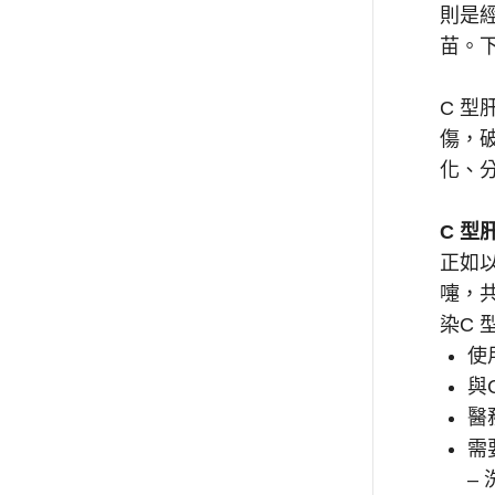
則是
苗。
C 
傷，
化、
C 型
正如以
嚏，
染C 
使
與
醫
需
–