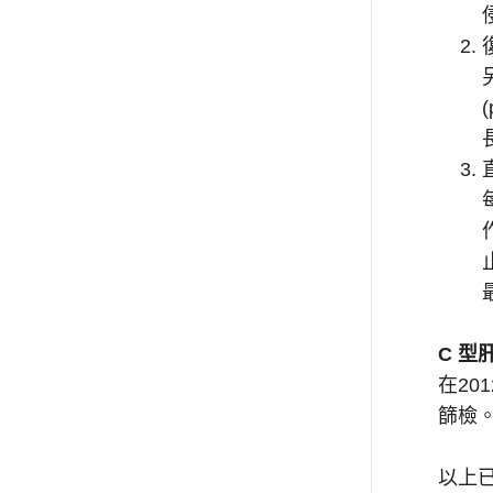
C 型
在20
篩檢
以上