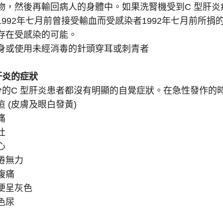
物，然後再輸回病人的身體中。如果洗腎機受到C 型肝
1992年七月前曾接受輸血而受感染者1992年七月前所捐
存在受感染的可能。
身或使用未經消毒的針頭穿耳或刺青者
肝炎的症狀
分的C 型肝炎患者都沒有明顯的自覺症狀。在急性發作的
疸 (皮膚及眼白發黃)
痛
吐
心
倦無力
腹痛
便呈灰色
色尿