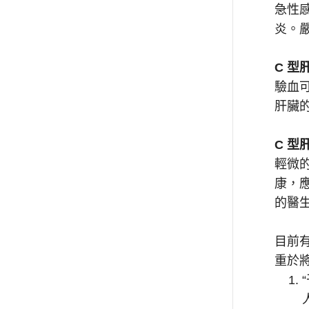
急性
炎。
C 型
驗血可
肝臟
C 型
輕微
康，
的醫
目前有
重於
“