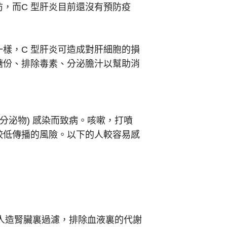
，而C 型肝炎目前還沒有預防疫
一樣，C 型肝炎可造成對肝細胞的損
醣份、排除毒素、分泌膽汁以幫助消
分泌物) 感染而致病。咳嗽，打噴
較低傳播的風險。以下的人較容易感
人造腎臟裏過濾，排除血液裏的代謝