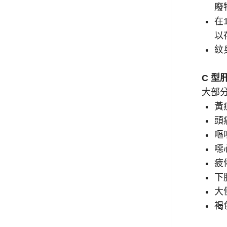
廢
在
以
紋
C 型
大部
黃
頭
嘔
噁
疲
下
大
褐