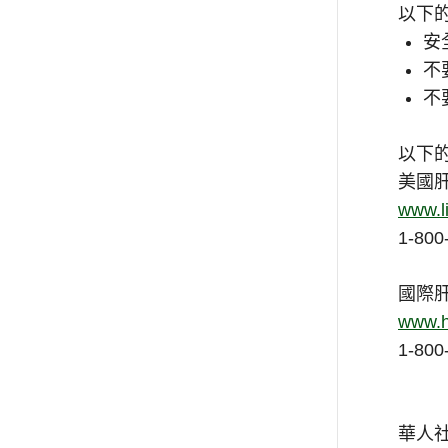
以下
安
不
不
以下
美國肝臟
www.li
1-800
國際肝炎基
www.h
1-800
華人社