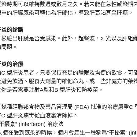
感染時期可以維持數週或數月之久。若未能在急性感染期内
嚴重的肝臟感染可轉化為肝硬化，導致肝衰竭甚至肝癌。
肝炎的診斷
檢驗出肝臟是否受感染。此外，超聲波，X 光以及肝組織 
的問題。
肝炎的治療
的C 型肝炎患者，只要保持充足的睡眠及均衡的飲食，可
應避免飲酒、服食大劑量的維他命丸、或一些非處方的藥
生你是否需要注射A型和B 型肝炎預防疫苗。
幾種經聯邦食物及藥品管理局 (FDA) 批准的治療嚴重
將C 型肝炎病毒從血液裏清除掉。
干擾素” (interferon) 治療法
人體在受到感染的時候，體内會產生一種稱爲“干擾素” (inte