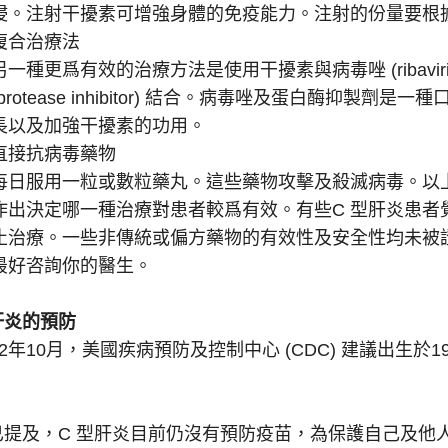
侵。注射干擾素可增強身體的免疫能力。注射的份量要根
復合治療法
另一種更爲有效的治療方法是使用干擾素與病毒唑 (ribavi
(protease inhibitor) 結合。病毒唑及蛋白酶抑製
長以及加強干擾素的功用。
直接抗病毒藥物
每日服用一粒或數粒藥丸。這些藥物攻擊及殺滅病毒。以
作出決定哪一種治療對患者較爲有效。有些C 型肝炎患者
止治療。一些非傳統或偏方藥物的有效性及安全性均未被
最好咨詢你的醫生。
肝炎的預防
12年10月，美國疾病預防及控制中心 (CDC) 建議出生於1
。
已提及，C 型肝炎目前仍沒有預防疫苗，為保護自己及他