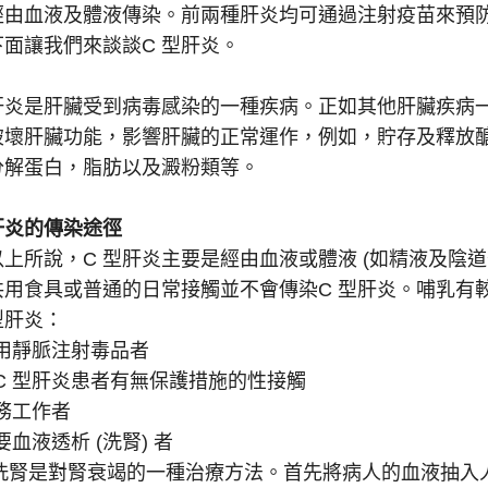
經由血液及體液傳染。前兩種肝炎均可通過注射疫苗來預防
下面讓我們來談談C 型肝炎。
型肝炎是肝臟受到病毒感染的一種疾病。正如其他肝臟疾病
破壞肝臟功能，影響肝臟的正常運作，例如，貯存及釋放
分解蛋白，脂肪以及澱粉類等。
肝炎的傳染途徑
上所說，C 型肝炎主要是經由血液或體液 (如精液及陰道
共用食具或普通的日常接觸並不會傳染C 型肝炎。哺乳有
型肝炎：
用靜脈注射毒品者
C 型肝炎患者有無保護措施的性接觸
務工作者
要血液透析 (洗腎) 者
 洗腎是對腎衰竭的一種治療方法。首先將病人的血液抽入