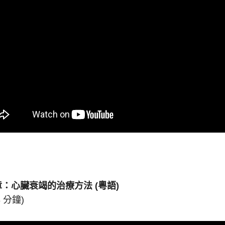
章：心臟衰竭的治療方法
(
粵語
)
8 分鐘)