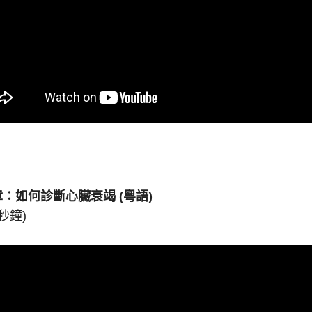
章：如何診斷心臟衰竭
(
粵語
)
 秒鐘)