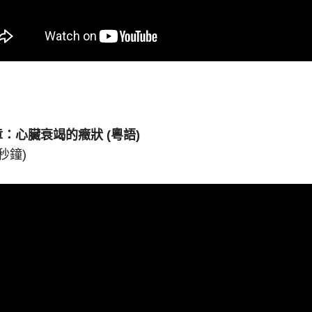
章：心臟衰竭的癥狀
(
粵語
)
 秒鐘)