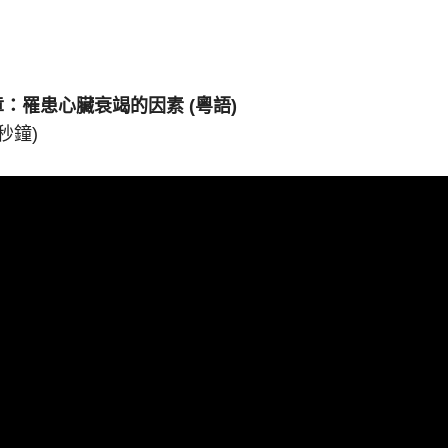
章：罹患心臟衰竭的因素
(
粵語
)
 秒鐘)