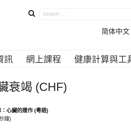
简体中文 Si
資訊
網上課程
健康計算與工
臟衰竭 (CHF)
章：心臟的運作
(
粵語
)
 秒鐘)