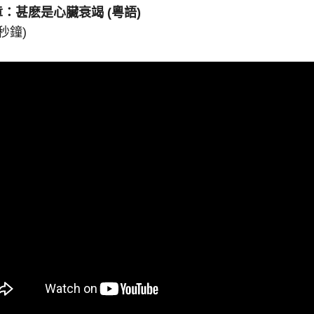
章：甚麽是心臟衰竭
(
粵語
)
 秒鐘)