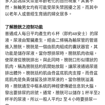
多人認為尿失禁是年齡老化的自然現象，其實不
然，無輪男女均有可能受尿失禁困擾之苦，而其中
以老年人或曾經生育過的婦女居多。
了解膀胱之控制功能
普通成人每日平均產生約６杯（即約48安士）的尿
液。尿液由腎臟產生，經由二條稱為輸尿管的管道
進入膀胱。膀胱是一個由肌肉組成的囊狀器官，其
功能是儲存尿液。當你想排尿時，膀胱肌肉收縮，
使尿液從膀胱排出。與此同時，膀胱口形似環狀的
肌肉，稱為膀胱括約肌開始放鬆，讓尿液通過尿道
排出體外。膀胱括約肌由骨盆底肌肉支撐，而骨盆
底肌肉是負責儲留及排泄尿液的。當你膀胱溢滿
時，膀胱通至中樞系統的神經便傳遞信息到大腦，
發出要排尿的訊號。通常，膀胱可以儲存１杯半至2
杯半的尿液，所以一般人平均2 至４小時要排尿一