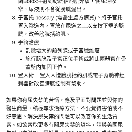
菌Botox注射到膀胱括約肌外層，使尿道收
窄，尿液則不會從膀胱漏出。
子宮托 pessary (需醫生處方購買)。將子宮托
置入陰道內，置放在尿道之上以支撐下垂的膀
胱，改善膀胱括約肌。
手術治療
割除增大的前列腺或子宮纖維瘤
施行膀胱及子宮正位手術或將此兩器官在骨
盆壁内加固正位。
置入術 – 置入人造膀胱括約肌或電子脊髓神經
刺器對改善膀胱控制有幫助。
如果你有尿失禁的苦惱，應及早面對問題並與你的
醫生商量，積極尋求治療方法，不要覺得害怕或不
好意思。解決尿失禁的問題可以改善你的生活質
素。如欲索取更多有關尿失禁的資料，請與美國尿