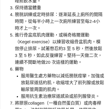
睡前飲水量。
保持適當體重
膀胱訓練或定時排尿：逐漸延長上廁所的間隔
時間，從每半小時上一次廁所練習至每2-4小
時才上一次。
進行骨盆底肌肉運動，或稱奇格爾運動
（Kegel exercise）以練習收縮骨盆肌肉。模
倣停止排尿，試著憋忍約3 至 5 秒，然後放鬆
3 至 5 秒，如此反復練習。堅持一天做二次，
連續不間斷地做20 次這樣的運動。
藥物
服用醫生處方藥物以減低膀胱痙攣，加強或
放鬆尿道括約肌，收縮增大了前列腺或放鬆
輸尿管周圍的肌肉。
服用抗生素治療尿道感染或前列腺發炎。
將膠原collagen（一種自然蛋白質）或肉毒桿