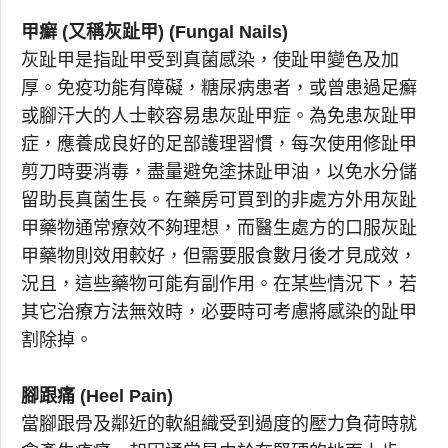
甲癬 (又稱灰趾甲) (Fungal Nails)
灰趾甲是指趾甲受到真菌感染，使趾甲變色及加
厚。免疫功能有障礙，糖尿病患者，或曾患過足癬
或腳汗大的人士較容易患灰趾甲症。為免患灰趾甲
症，應養成良好的足部護理習慣，每次使用修趾甲
剪刀時要消毒，盡量避免塗抹趾甲油，以免水分儲
留助長真菌生長。在藥房可買到的非處方外用灰趾
甲藥物通常療效不夠理想，而醫生處方的口服灰趾
甲藥物則效用較好，但需要服食數月後才見成效，
況且，這些藥物可能有副作用。在某些情況下，若
其它治療方法無效時，必要時可考慮將感染的趾甲
割除掉。
腳跟痛 (Heel Pain)
當腳跟骨及鄰近的軟組織受到過度的壓力負荷時就