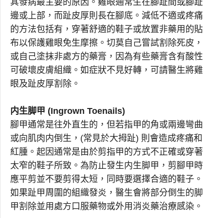
其發病最主要的原因。雞眼通常生在腳趾間或腳趾
邊或上部，而趾皮厚則長在腳底。減低不適或疼痛
的方法包括有，穿著舒適的鞋子或放置非藥用的貼
布以保護雞眼免生摩擦。切莫自己嘗試割除死皮，
或自己塗抹非處方的藥膏，因為有些藥膏含有酸性
可破壞皮膚組織。如症狀不見好轉，可請醫生將雞
眼及趾皮厚割除。
内生脚甲 (Ingrown Toenails)
腳甲通常是往外直生的，但若指甲的角或兩邊彎曲
或向肌肉内倒生，(常見於大拇趾) 則會造成疼痛和
紅腫。起因通常是由於剪指甲的方式不正確或穿著
太窄的鞋子所致。為防止發生内生脚甲，剪腳甲時
應平剪並不要剪得太短，同時要選擇合適的鞋子。
如果趾甲周圍的組織發炎，醫生會將部分倒生的脚
甲割除並用處方口服藥物或外用消炎藥治療感染。