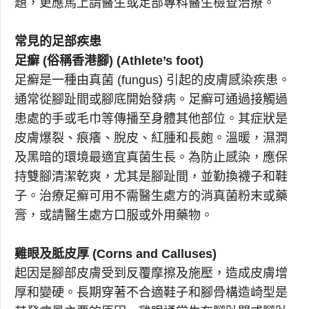
題，更應馬上請醫生或足部專科醫生檢查治療。
常見的足部疾患
足癬 (俗稱香港腳) (Athlete’s foot)
足癬是一種由真菌 (fungus) 引起的皮膚感染疾患。
通常從腳趾間或腳底開始發病。足癬可通過接觸過
患處的手或毛巾等傳播至身體其他部位。其症狀是
皮膚爆裂、痕癢、脫皮、紅腫和長皰。溫暖，濕潤
及黑暗的環境最適宜真菌生長。為防止感染，應保
持雙腳清潔乾爽，尤其是腳趾間，並勤換襪子和鞋
子。治療足癬可用不需醫生處方的消真菌粉末或藥
膏，或請醫生處方口服或外用藥物。
雞眼及胝皮厚 (Corns and Calluses)
起因是腳部皮膚受到反覆摩擦及施壓，造成皮膚增
厚和變硬。長期穿著不合適鞋子和腳骨構造崎型是