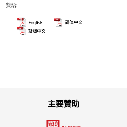
雙語:
主要贊助